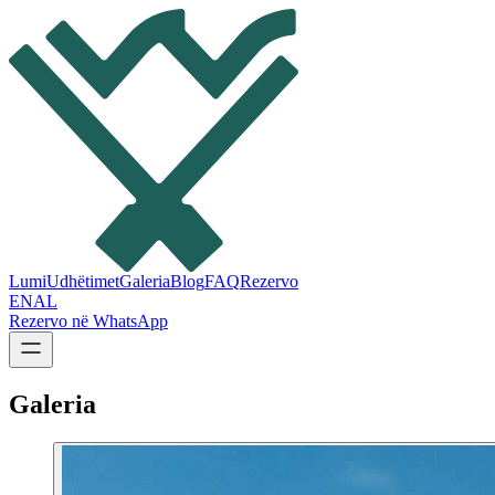
Lumi
Udhëtimet
Galeria
Blog
FAQ
Rezervo
EN
AL
Rezervo në WhatsApp
Galeria